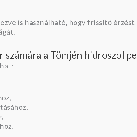
zve is használható, hogy frissítő érzést 
ágát.
őr számára a Tömjén hidroszol p
hat:
hoz,
tásához,
,
hoz.