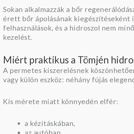
Sokan alkalmazzák a bőr regenerálódásá
érett bőr ápolásának kiegészítéseként 
felhasználások, és a hidroszol nem minő
kezelést.
Miért praktikus a Tömjén hidr
A permetes kiszerelésnek köszönhetően
vagy külön eszköz: néhány fújás elegend
Kis mérete miatt könnyedén elfér:
a kézitáskában,
az autóban,