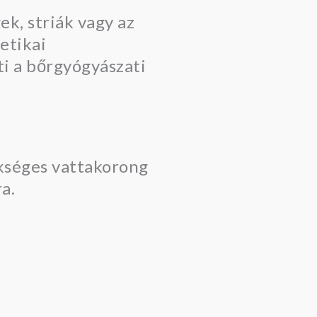
k, striák vagy az
etikai
ti a bőrgyógyászati
kséges vattakorong
a.