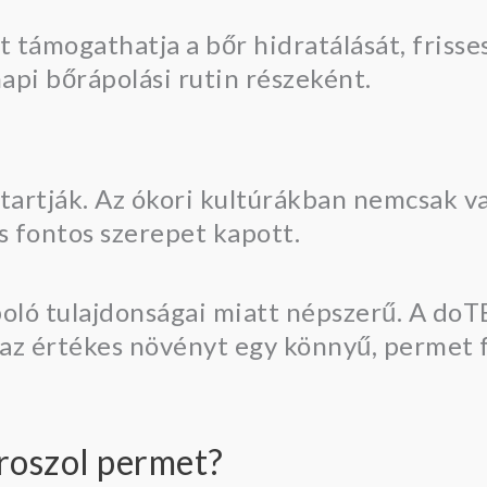
artják. Az ókori kultúrákban nemcsak val
s fontos szerepet kapott.
oló tulajdonságai miatt népszerű. A do
t az értékes növényt egy könnyű, permet
roszol permet?