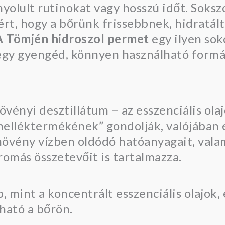
yolult rutinokat vagy hosszú időt. Sokszo
ért, hogy a bőrünk frissebbnek, hidratál
Tömjén hidroszol permet
egy ilyen sok
egy gyengéd, könnyen használható formáb
vényi desztillátum – az esszenciális olaj
 „melléktermékének” gondolják, valójában
 növény vízben oldódó hatóanyagait, vala
romás összetevőit is tartalmazza.
mint a koncentrált esszenciális olajok, 
ható a bőrön.