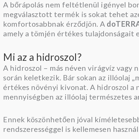
A bőrápolás nem feltétlenül igényel bon
megválasztott termék is sokat tehet az
komfortosabbnak érződjön. A
doTERRA 
amely a tömjén értékes tulajdonságait 
Mi az a hidroszol?
A hidroszol – más néven virágvíz vagy nö
során keletkezik. Bár sokan az illóolaj
értékes növényi kivonat. A hidroszol a
mennyiségben az illóolaj természetes a
Ennek köszönhetően jóval kíméletesebb, 
rendszerességgel is kellemesen használ