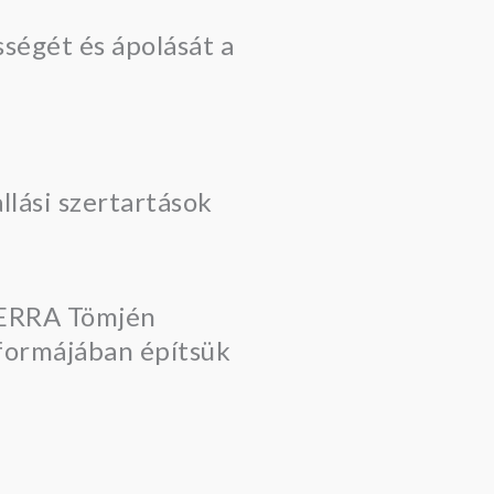
lási szertartások
TERRA Tömjén
 formájában építsük