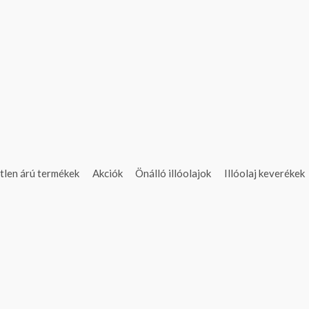
tlen árú termékek
Akciók
Önálló illóolajok
Illóolaj keverékek