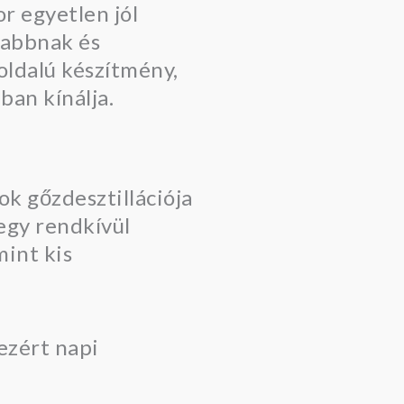
r egyetlen jól
tabbnak és
oldalú készítmény,
an kínálja.
ok gőzdesztillációja
 egy rendkívül
mint kis
ezért napi