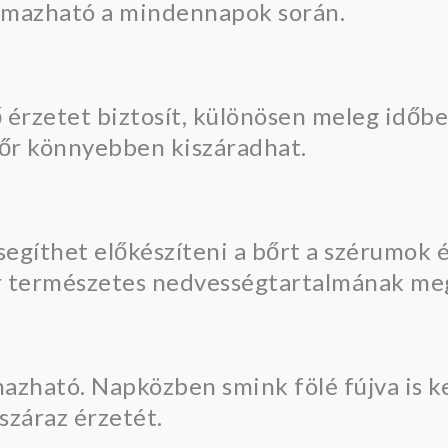
almazható a mindennapok során.
 érzetet biztosít, különösen meleg időb
bőr könnyebben kiszáradhat.
segíthet előkészíteni a bőrt a szérumok 
őr természetes nedvességtartalmának me
azható. Napközben smink fölé fújva is ke
száraz érzetét.