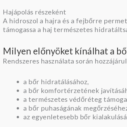
Hajápolás részeként
A hidroszol a hajra és a fejbőrre permete
támogassa a haj természetes hidratálts
Milyen előnyöket kínálhat a b
Rendszeres használata során hozzájárul
a bőr hidratálásához,
a bőr komfortérzetének javításá
a természetes védőréteg támoga
a bőr puhaságának megőrzéséhez
az egyenletesebb bőr kialakulásá