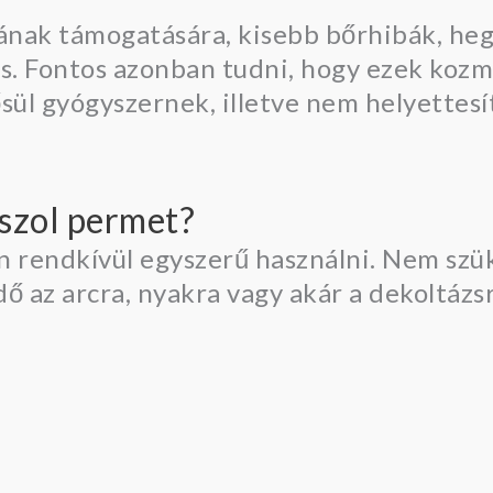
nak támogatására, kisebb bőrhibák, hege
is. Fontos azonban tudni, hogy ezek kozm
sül gyógyszernek, illetve nem helyettesí
oszol permet?
 rendkívül egyszerű használni. Nem szü
ő az arcra, nyakra vagy akár a dekoltázsr