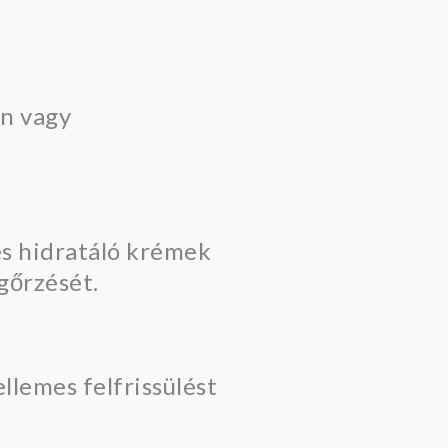
en vagy
és hidratáló krémek
gőrzését.
llemes felfrissülést