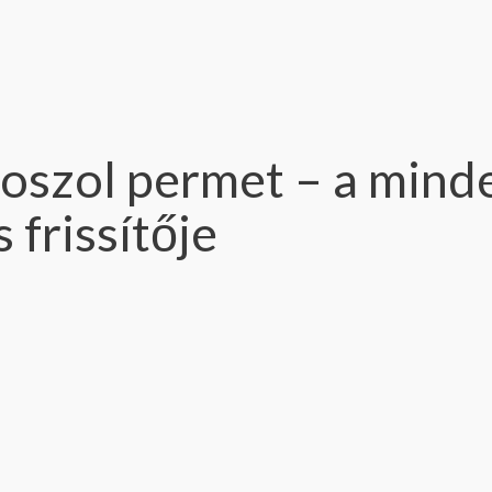
szol permet – a mind
frissítője