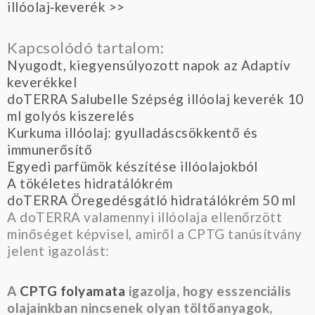
illóolaj‑keverék >>
Kapcsolódó tartalom:
Nyugodt, kiegyensúlyozott napok az Adaptív
keverékkel
doTERRA Salubelle Szépség illóolaj keverék 10
ml golyós kiszerelés
Kurkuma illóolaj: gyulladáscsökkentő és
immunerősítő
Egyedi parfümök készítése illóolajokból
A tökéletes hidratálókrém
doTERRA Öregedésgátló hidratálókrém 50 ml
A doTERRA valamennyi illóolaja ellenőrzött
minőséget képvisel, amiről a CPTG tanúsítvány
jelent igazolást:
A
CPTG folyamata
igazolja, hogy esszenciális
olajainkban nincsenek olyan töltőanyagok,