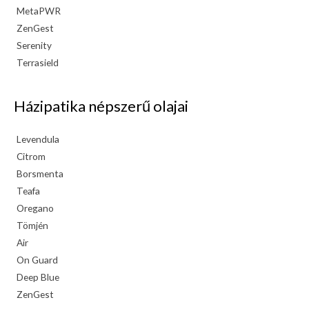
MetaPWR
ZenGest
Serenity
Terrasield
Házipatika népszerű olajai
Levendula
Citrom
Borsmenta
Teafa
Oregano
Tömjén
Air
On Guard
Deep Blue
ZenGest