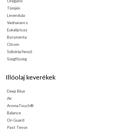
Oregánó
Tömjén
Levendula
Vadnarancs
Eukaliptusz
Borsmenta
Citrom
Szibériai fenyő
Szegfűszeg
Illóolaj keverékek
Deep Blue
Air
AromaTouch®
Balance
On Guard
Past Tense