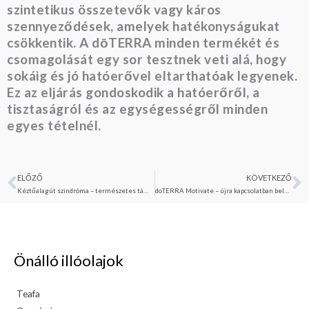
szintetikus összetevők vagy káros
szennyeződések, amelyek hatékonyságukat
csökkentik. A dōTERRA minden termékét és
csomagolását egy sor tesztnek veti alá, hogy
sokáig és jó hatóerővel eltarthatóak legyenek.
Ez az eljárás gondoskodik a hatóerőről, a
tisztaságról és az egységességről minden
egyes tételnél.
ELŐZŐ
KÖVETKEZŐ
Előző
K
Kéztőalagút szindróma – természetes támogatás illóolajokkal
doTERRA Motivate – újra kapcsolatban belső erőnkkel
Önálló illóolajok
Teafa