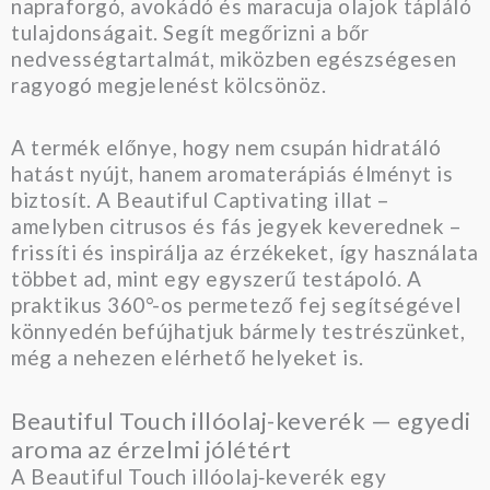
napraforgó, avokádó és maracuja olajok tápláló
tulajdonságait. Segít megőrizni a bőr
nedvességtartalmát, miközben egészségesen
ragyogó megjelenést kölcsönöz.
A termék előnye, hogy nem csupán hidratáló
hatást nyújt, hanem aromaterápiás élményt is
biztosít. A Beautiful Captivating illat –
amelyben citrusos és fás jegyek keverednek –
frissíti és inspirálja az érzékeket, így használata
többet ad, mint egy egyszerű testápoló. A
praktikus 360°-os permetező fej segítségével
könnyedén befújhatjuk bármely testrészünket,
még a nehezen elérhető helyeket is.
Beautiful Touch illóolaj-keverék — egyedi
aroma az érzelmi jólétért
A Beautiful Touch illóolaj‑keverék egy