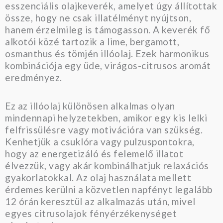
esszenciális olajkeverék, amelyet úgy állítottak
össze, hogy ne csak illatélményt nyújtson,
hanem érzelmileg is támogasson. A keverék fő
alkotói közé tartozik a lime, bergamott,
osmanthus és tömjén illóolaj. Ezek harmonikus
kombinációja egy üde, virágos-citrusos aromát
eredményez.
Ez az illóolaj különösen alkalmas olyan
mindennapi helyzetekben, amikor egy kis lelki
felfrissülésre vagy motivációra van szükség.
Kenhetjük a csuklóra vagy pulzuspontokra,
hogy az energetizáló és felemelő illatot
élvezzük, vagy akár kombinálhatjuk relaxációs
gyakorlatokkal. Az olaj használata mellett
érdemes kerülni a közvetlen napfényt legalább
12 órán keresztül az alkalmazás után, mivel
egyes citrusolajok fényérzékenységet