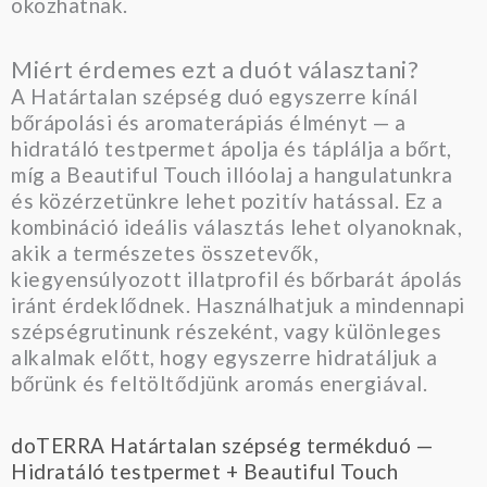
okozhatnak.
Miért érdemes ezt a duót választani?
A Határtalan szépség duó egyszerre kínál
bőrápolási és aromaterápiás élményt — a
hidratáló testpermet ápolja és táplálja a bőrt,
míg a Beautiful Touch illóolaj a hangulatunkra
és közérzetünkre lehet pozitív hatással. Ez a
kombináció ideális választás lehet olyanoknak,
akik a természetes összetevők,
kiegyensúlyozott illatprofil és bőrbarát ápolás
iránt érdeklődnek. Használhatjuk a mindennapi
szépségrutinunk részeként, vagy különleges
alkalmak előtt, hogy egyszerre hidratáljuk a
bőrünk és feltöltődjünk aromás energiával.
doTERRA Határtalan szépség termékduó —
Hidratáló testpermet + Beautiful Touch