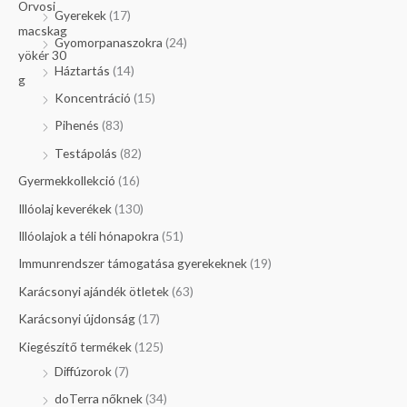
Gyerekek
(17)
Gyomorpanaszokra
(24)
Háztartás
(14)
Koncentráció
(15)
Pihenés
(83)
Testápolás
(82)
Gyermekkollekció
(16)
Illóolaj keverékek
(130)
Illóolajok a téli hónapokra
(51)
Immunrendszer támogatása gyerekeknek
(19)
Karácsonyi ajándék ötletek
(63)
Karácsonyi újdonság
(17)
Kiegészítő termékek
(125)
Diffúzorok
(7)
doTerra nőknek
(34)