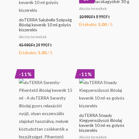
Orvosi macskagyökér 30 g
Akciós termékek
10 990
Ft
8 990
Ft
doTERRA Salubelle Szépség
Értékelés:
5.00
/ 5
illóolaj keverék 10 ml golyós
kiszerelés
Akciós termékek
45 490
Ft
24 990
Ft
Értékelés:
5.00
/ 5
Original
Current
Original
Current
-11%
-11%
price
price
price
price
was:
is:
was:
is:
22
20
9
8
690 Ft.
290 Ft.
790 Ft.
690 Ft.
doTERRA Steady
Kiegyensúlyozó illóolaj
keverék 10 ml-es golyós
kiszerelés
Akciós termékek