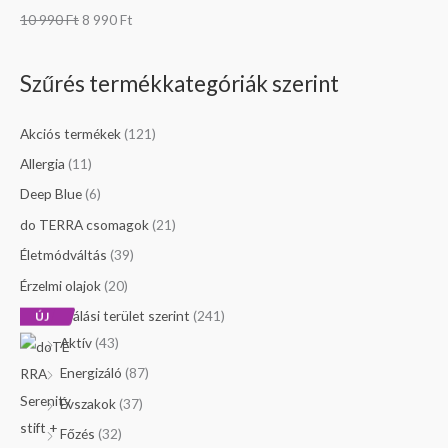
10 990
Ft
8 990
Ft
Szűrés termékkategóriák szerint
Akciós termékek
(121)
Allergia
(11)
Deep Blue
(6)
do TERRA csomagok
(21)
Életmódváltás
(39)
Érzelmi olajok
(20)
Felhasználási terület szerint
(241)
ÚJ
Aktív
(43)
Energizáló
(87)
Évszakok
(37)
Főzés
(32)