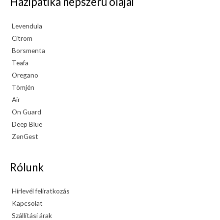
Házipatika népszerű olajai
Levendula
Citrom
Borsmenta
Teafa
Oregano
Tömjén
Air
On Guard
Deep Blue
ZenGest
Rólunk
Hírlevél feliratkozás
Kapcsolat
Szállítási árak