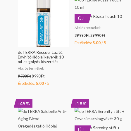
9
8
39
29
790 Ft.
990 Ft.
990 Ft.
990 Ft.
doTERRA Rózsa Touch 10
ÚJ
ml
Akciós termékek
39 990
Ft
29 990
Ft
Értékelés:
5.00
/ 5
doTERRA Rescuer Lazító,
Enyhítő illóolaj keverék 10
ml-es golyós kiszerelés
Akciós termékek
9 790
Ft
8 990
Ft
Értékelés:
5.00
/ 5
Original
Current
Original
Current
-45%
-18%
price
price
price
price
was:
is:
was:
is:
45
24
10
8
490 Ft.
990 Ft.
990 Ft.
990 Ft.
doTERRA Serenity stift +
ÚJ