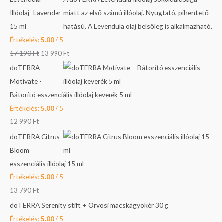
e
c
c
e
e
Illóolaj- Lavender
t
e
e
i
i
15 ml
k
w
w
s
s
Értékelés:
5.00
/ 5
e
a
a
:
:
17 190
Ft
13 990
Ft
z
s
s
8
1
doTERRA
ő
:
:
9
3
Motivate -
r
1
1
9
9
Bátorító esszenciális illóolaj keverék 5 ml
e
7
0
0
9
Értékelés:
5.00
/ 5
:
1
9
0
12 990
Ft
9
9
F
doTERRA Citrus
0
0
t
F
Bloom
.
t
esszenciális illóolaj 15 ml
F
F
.
Értékelés:
5.00
/ 5
t
t
13 790
Ft
.
.
doTERRA Serenity stift + Orvosi macskagyökér 30 g
Értékelés:
5.00
/ 5