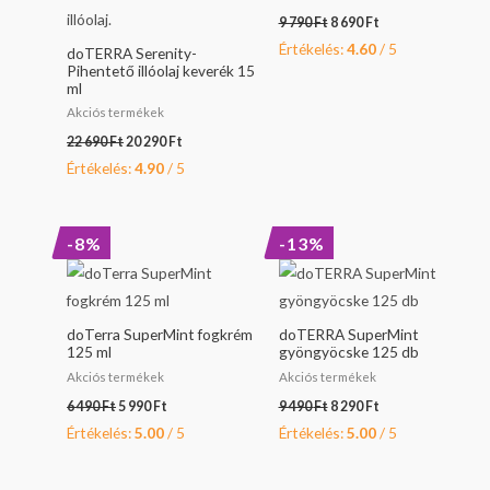
9 790
Ft
8 690
Ft
Értékelés:
4.60
/ 5
doTERRA Serenity-
Pihentető illóolaj keverék 15
ml
Akciós termékek
22 690
Ft
20 290
Ft
Értékelés:
4.90
/ 5
Original
Current
Original
Current
-8%
-13%
price
price
price
price
was:
is:
was:
is:
6
5
9
8
490 Ft.
990 Ft.
490 Ft.
290 Ft.
doTerra SuperMint fogkrém
doTERRA SuperMint
125 ml
gyöngyöcske 125 db
Akciós termékek
Akciós termékek
6 490
Ft
5 990
Ft
9 490
Ft
8 290
Ft
Értékelés:
5.00
/ 5
Értékelés:
5.00
/ 5