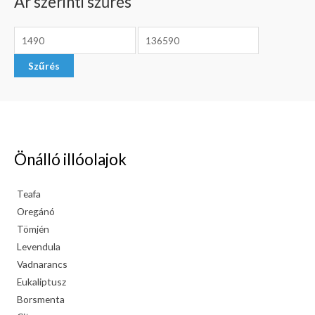
Ár szerinti szűrés
Szűrés
Önálló illóolajok
Teafa
Oregánó
Tömjén
Levendula
Vadnarancs
Eukaliptusz
Borsmenta