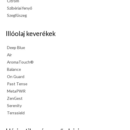
Citrom
Szibériai fenyő
Szegfűszeg
Illóolaj keverékek
Deep Blue
Air
AromaTouch®
Balance
On Guard
Past Tense
MetaPWR
ZenGest
Serenity
Terrasield