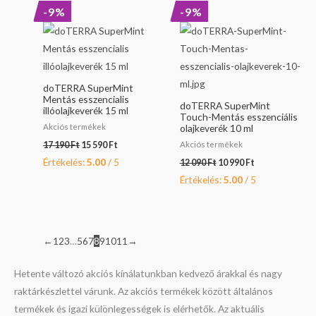
Original
Current
Original
Current
-9%
-9%
price
price
price
price
was:
is:
was:
is:
17
15
12
10
190 Ft.
590 Ft.
090 Ft.
990 Ft.
doTERRA SuperMint
Mentás esszencialis
doTERRA SuperMint
illóolajkeverék 15 ml
Touch-Mentás esszenciális
Akciós termékek
olajkeverék 10 ml
Akciós termékek
17 190
Ft
15 590
Ft
Értékelés:
5.00
/ 5
12 090
Ft
10 990
Ft
Értékelés:
5.00
/ 5
←
1
2
3
…
5
6
7
8
9
10
11
→
Hetente változó akciós kínálatunkban kedvező árakkal és nagy
raktárkészlettel várunk. Az akciós termékek között általános
termékek és igazi különlegességek is elérhetők. Az aktuális