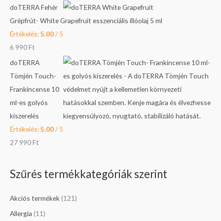
0
F
doTERRA Fehér
t
Grépfrút- White Grapefruit esszenciális illóolaj 5 ml
F
.
Értékelés:
5.00
/ 5
t
6 990
Ft
.
doTERRA
Tömjén Touch-
Frankincense 10
ml-es golyós
kiszerelés
Értékelés:
5.00
/ 5
27 990
Ft
Szűrés termékkategóriák szerint
Akciós termékek
(121)
Allergia
(11)