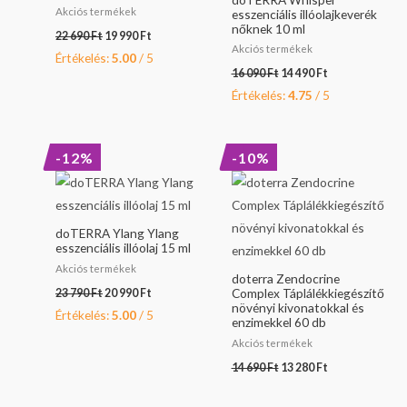
Akciós termékek
esszenciális illóolajkeverék
nőknek 10 ml
22 690
Ft
19 990
Ft
Akciós termékek
Értékelés:
5.00
/ 5
16 090
Ft
14 490
Ft
Értékelés:
4.75
/ 5
Original
Current
Original
Current
-12%
-10%
price
price
price
price
was:
is:
was:
is:
23
20
14
13
790 Ft.
990 Ft.
690 Ft.
280 Ft.
doTERRA Ylang Ylang
esszenciális illóolaj 15 ml
Akciós termékek
doterra Zendocrine
Complex Táplálékkiegészítő
23 790
Ft
20 990
Ft
növényi kivonatokkal és
Értékelés:
5.00
/ 5
enzimekkel 60 db
Akciós termékek
14 690
Ft
13 280
Ft