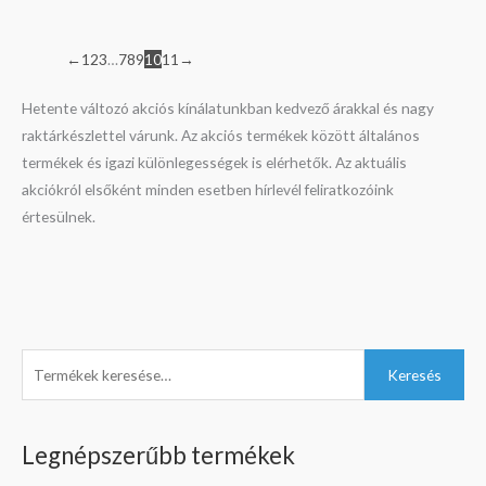
←
1
2
3
…
7
8
9
10
11
→
Hetente változó akciós kínálatunkban kedvező árakkal és nagy
raktárkészlettel várunk. Az akciós termékek között általános
termékek és igazi különlegességek is elérhetők. Az aktuális
akciókról elsőként minden esetben hírlevél feliratkozóink
értesülnek.
K
M
O
C
M
Keresés
e
i
r
u
a
r
n
i
r
x
Legnépszerűbb termékek
e
á
g
r
á
s
r
i
e
r