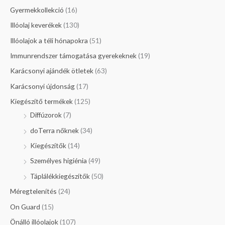
Gyermekkollekció
(16)
Illóolaj keverékek
(130)
Illóolajok a téli hónapokra
(51)
Immunrendszer támogatása gyerekeknek
(19)
Karácsonyi ajándék ötletek
(63)
Karácsonyi újdonság
(17)
Kiegészítő termékek
(125)
Diffúzorok
(7)
doTerra nőknek
(34)
Kiegészítők
(14)
Személyes higiénia
(49)
Táplálékkiegészítők
(50)
Méregtelenítés
(24)
On Guard
(15)
Önálló illóolajok
(107)