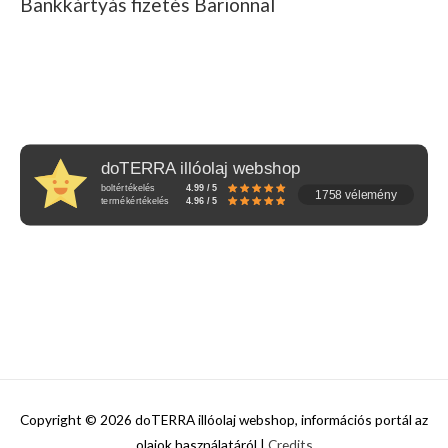
Bankkártyás fizetés Barionnal
doTERRA illóolaj webshop
boltértékelés
4.99 / 5
1758 vélemény
termékértékelés
4.96 / 5
Copyright © 2026
doTERRA illóolaj webshop, információs portál az
olajok használatáról
|
Credits