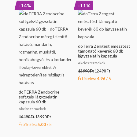
Original
Current
Original
Current
-14%
-11%
price
price
price
price
was:
is:
was:
is:
16
13
13
12
190 Ft.
990 Ft.
990 Ft.
490 Ft.
doTerra Zengest emésztést
támogató keverék 60 db
lágyzselatin kapszula
Akciós termékek
13 990
Ft
12 490
Ft
Értékelés:
4.96
/ 5
doTERRA Zendocrine
softgels-lágyzselatin
kapszula 60 db
Akciós termékek
16 190
Ft
13 990
Ft
Értékelés:
5.00
/ 5