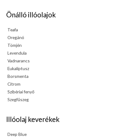
Önálló illóolajok
Teafa
Oregánó
Tömjén
Levendula
Vadnarancs
Eukaliptusz
Borsmenta
Citrom
Szibériai fenyő
Szegfűszeg
Illóolaj keverékek
Deep Blue