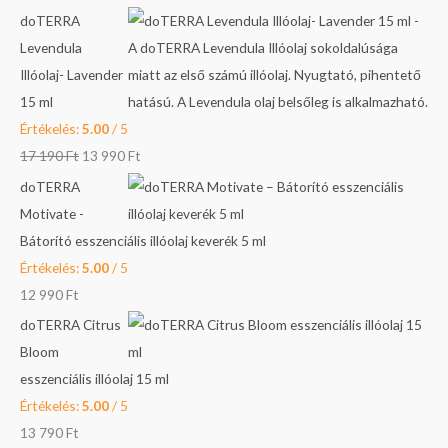
doTERRA
é
n
n
Levendula
s
a
t
Illóolaj- Lavender
a
l
p
15 ml
k
p
r
Értékelés:
5.00
/ 5
ö
r
i
17 190
Ft
13 990
Ft
v
i
c
e
c
e
doTERRA
t
e
i
Motivate -
k
w
s
Bátorító esszenciális illóolaj keverék 5 ml
e
a
:
Értékelés:
5.00
/ 5
z
s
1
12 990
Ft
ő
:
3
doTERRA Citrus
r
1
9
Bloom
e
7
9
esszenciális illóolaj 15 ml
:
1
0
Értékelés:
5.00
/ 5
9
13 790
Ft