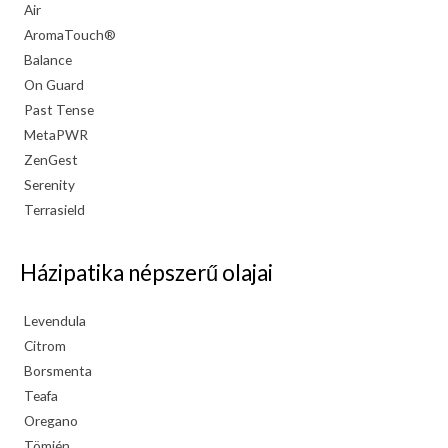
Air
AromaTouch®
Balance
On Guard
Past Tense
MetaPWR
ZenGest
Serenity
Terrasield
Házipatika népszerű olajai
Levendula
Citrom
Borsmenta
Teafa
Oregano
Tömjén