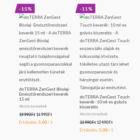
Original
Current
Original
Current
-15%
-11%
price
price
price
price
was:
is:
was:
is:
19
16
13
12
990 Ft.
990 Ft.
990 Ft.
490 Ft.
doTERRA ZenGest illóolaj-
Emésztőrendszeri keverék
doTERRA ZenGest Touch
15 ml
keverék- 10 ml-es golyós
Akciós termékek
kiszerelés
Akciós termékek
19 990
Ft
16 990
Ft
Értékelés:
5.00
/ 5
13 990
Ft
12 490
Ft
Értékelés:
5.00
/ 5